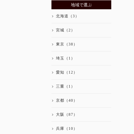
地域で選ぶ
北海道（3）
宮城（2）
東京（38）
埼玉（1）
愛知（12）
三重（1）
京都（40）
大阪（87）
兵庫（10）