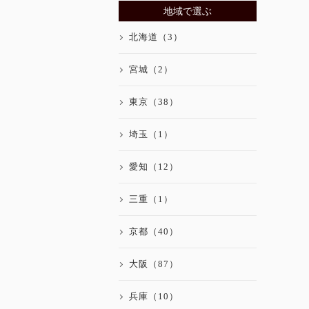
地域で選ぶ
北海道（3）
宮城（2）
東京（38）
埼玉（1）
愛知（12）
三重（1）
京都（40）
大阪（87）
兵庫（10）