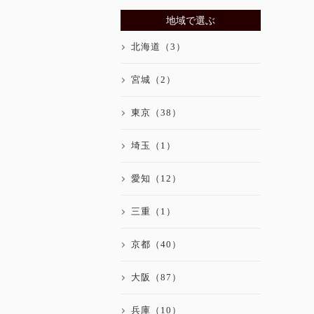
地域で選ぶ
北海道（3）
宮城（2）
東京（38）
埼玉（1）
愛知（12）
三重（1）
京都（40）
大阪（87）
兵庫（10）