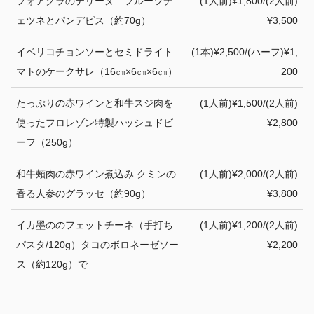
フォアグラのテリーヌ フルーツチ
(1人前)¥1,800/(2人前)
ェツネとパンデピス（約70g）
¥3,500
イベリコチョンソーとセミドライト
(1本)¥2,500/(ハーフ)¥1,
マトのケークサレ（16㎝×6㎝×6㎝）
200
たっぷりの赤ワインと和牛スジ肉を
(1人前)¥1,500/(2人前)
使ったフロレゾン特製ハッシュドビ
¥2,800
ーフ（250g）
和牛頰肉の赤ワイン煮込み クミンの
(1人前)¥2,000/(2人前)
香る人参のグラッセ（約90g）
¥3,800
イカ墨ののフェットチーネ（手打ち
(1人前)¥1,200/(2人前)
パスタ/120g）タコのボロネーゼソー
¥2,200
ス（約120g）で