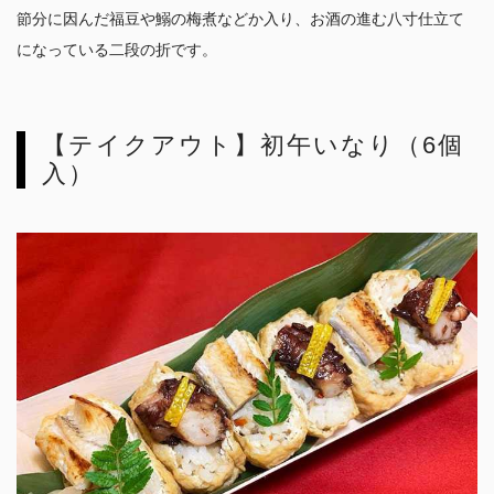
節分に因んだ福豆や鰯の梅煮などか入り、お酒の進む八寸仕立て
になっている二段の折です。
【テイクアウト】初午いなり（6個
入）