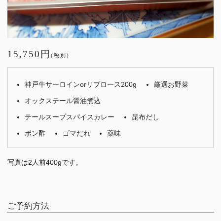
15,750円
(税別)
神戸牛サーロインorリブロース200g
厳選お野菜
オックステール醤油煮込
テールスープスパイスカレー
昆布だし
ポン酢
ゴマだれ
薬味
写真は2人前400gです。
ご予約方法