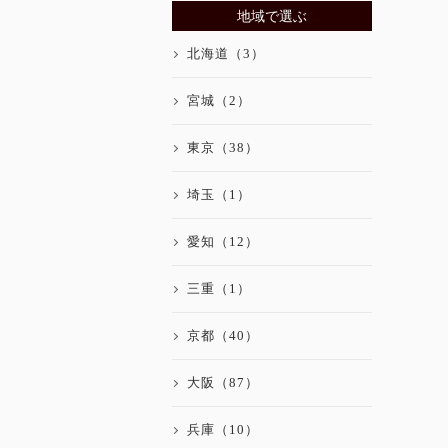
地域で選ぶ
北海道（3）
宮城（2）
東京（38）
埼玉（1）
愛知（12）
三重（1）
京都（40）
大阪（87）
兵庫（10）