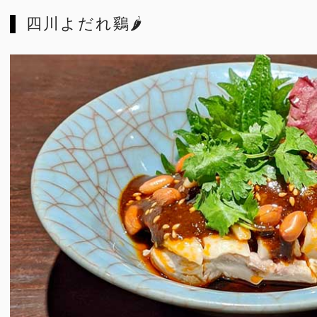
四川よだれ鷄🌶