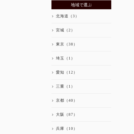
地域で選ぶ
北海道（3）
宮城（2）
東京（38）
埼玉（1）
愛知（12）
三重（1）
京都（40）
大阪（87）
兵庫（10）