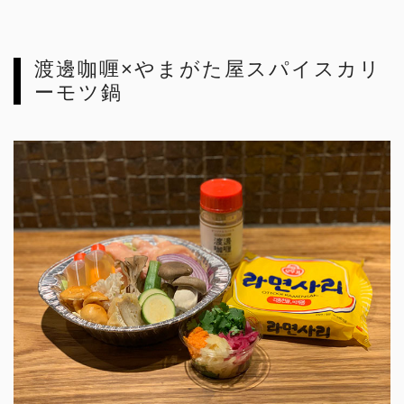
渡邊咖喱×やまがた屋スパイスカリ
ーモツ鍋