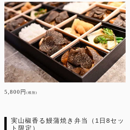
5,800円
(税別)
実山椒香る鰻蒲焼き弁当（1日8セッ
ト限定）