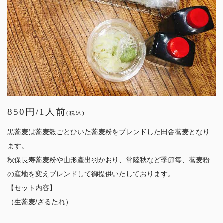
850円/1人前
(税込)
黒蕎麦は蕎麦殻ごとひいた蕎麦粉をブレンドした田舎蕎麦となり
ます。
秋保長寿蕎麦粉や山形產出羽かおり、常陸秋など季節毎、蕎麦粉
の産地を変えブレンドして御提供いたしております。
【セット内容】
（生蕎麦/ざるたれ）