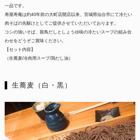
一品です。
寿屋寿庵は約40年前の大町店開店以来、宮城県仙台市にて冷たい
肉そばの先駆けとしてご提供させていただいております。
コシの強いそば、親鳥だしとしょうゆ味の冷たいスープの組み合
わせをどうぞご賞味ください。
【セット内容】
（生蕎麦/冷肉用スープ/鶏だし油）
生蕎麦（白・黒）